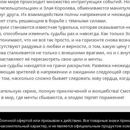
чном мире происходит множество интригующих событий. Но
Румпельштильцхен и Злая Королева, обмениваются манипул
руг друга. Их взаимодействия полны напряжения и неожид
ет стать решающим в борьбе с тёмными силами.
ии становится известная туфелька, которая оказывается не
, способным изменить судьбы раз и навсегда. Как только З
понимают, что не всё так просто, и на горизонте снова воз
сутствуют раздумья о любви и верности, о том, какую цену 
мма сталкивается не только с внешними врагами, но и с вн
заставляют её пересмотреть свои цели и мечты.
ные судьбы находятся на грани раскрытия. Развязка неожид
ляющая зрителей в напряжении и ожидании следующей сер
о том, насколько сложно бывает следовать зову сердца, ког
екательную серию, полную приключений и волшебства! Смо
 в мир, где мечты сбываются, а злодеи терпят поражение!
убличной офертой или призывом к действию. Все товарные знаки прин
акомительный характер, и не является официальным продуктом ко