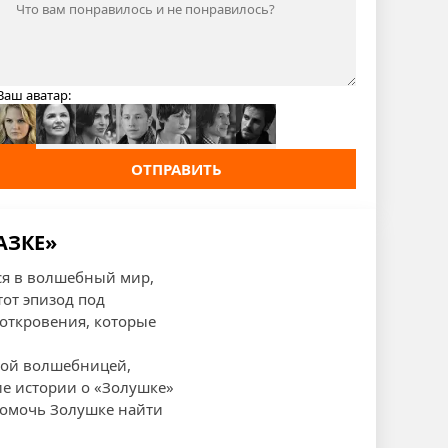
Ваш аватар:
ОТПРАВИТЬ
АЗКЕ»
тся в волшебный мир,
тот эпизод под
откровения, которые
чной волшебницей,
ие истории о «Золушке»
 помочь Золушке найти