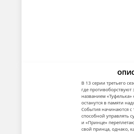
ОПИС
В 13 серии третьего с
где противоборствуют з
названием «Туфелька»
останутся в памяти над
События начинаются с 
способной управлять с
и «Принце» переплетаю
свой принца, однако, к