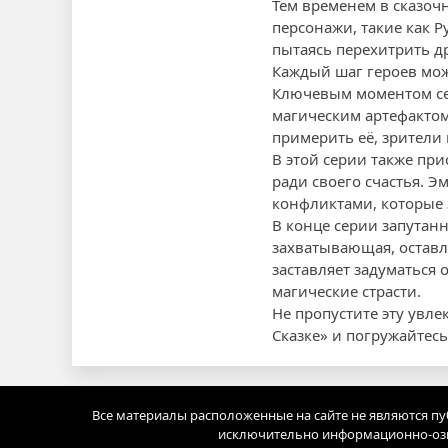
Тем временем в сказо
персонажи, такие как 
пытаясь перехитрить д
Каждый шаг героев мож
Ключевым моментом сер
магическим артефактом
примерить её, зрители 
В этой серии также при
ради своего счастья. Э
конфликтами, которые 
В конце серии запутан
захватывающая, остав
заставляет задуматься 
магические страсти.
Не пропустите эту увл
Сказке» и погружайтесь
Все материалы расположенные на сайте не являются п
исключительно информационно-озн