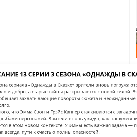
АНИЕ 13 СЕРИИ 3 СЕЗОНА «ОДНАЖДЫ В СК
езона сериала «Однажды в Сказке» зрители вновь погружаю
ло и добро, а старые тайны раскрываются с новой силой. Э
 обещает захватывающие повороты сюжета и неожиданные 
олго.
того, что Эмма Свон и Грэйс Каппер сталкиваются с загадо
удьбами персонажей. Зрители вновь увидят, как нашумевш
тся в этом новом контексте. У Эммы есть важная задача —
ак всегда, пути к счастью полны опасностей.