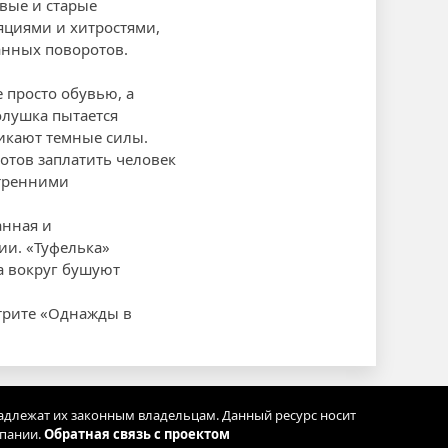
вые и старые
яциями и хитростями,
анных поворотов.
 просто обувью, а
олушка пытается
никают темные силы.
готов заплатить человек
утренними
анная и
ии. «Туфелька»
да вокруг бушуют
трите «Однажды в
адлежат их законным владельцам. Данный ресурс носит
мпании.
Обратная связь с проектом