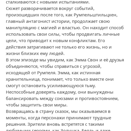
сталкиваются с новыми испытаниями.
Сюжет разворачивается вокруг событий,
произошедших после того, как Румпельштильцхен,
главный антагонист истории, продолжает свою
манипуляцию с магией и властью. Он находит способ
использовать свои силы, чтобы продвигать личные
цели, что приводит к новым конфликтам. Его
действия затрагивают не только его жизнь, но и
жизни близких ему людей.
В этом эпизоде мы увидим, как Эмма Свон и её друзья
объединяются, чтобы справиться с угрозой,
исходящей от Румпеля. Эмма, как истинная
хранительница, понимает, что только вместе они
смогут остановить усиливающуюся тьму.
Неспособные доверять каждому, они вынуждены
балансировать между союзами и противостоянием,
чтобы защитить свои миры.
Возвращаясь в страну сказок, мы оказываемся в
моменты, когда персонажи принимают трудные
решения. Зрители вновь встретятся с такими
любимыми героями, как Золушка, Белль и даже