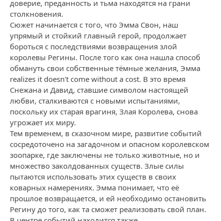
доверие, преданность и тьма находятся на грани
столкновения.
Сюжет начинается с того, что Эмма Свон, наш
упрямый и стойкий главный герой, продолжает
бороться с последствиями возвращения злой
королевы Регины. После того как она нашла способ
обмануть свои собственные тёмные желания, Эмма
realizes it doesn't come without a cost. В это время
Снежана и Давид, ставшие символом настоящей
любви, сталкиваются с новыми испытаниями,
поскольку их старая врагиня, Злая Королева, снова
угрожает их миру.
Тем временем, в сказочном мире, развитие событий
сосредоточено на загадочном и опасном королевском
зоопарке, где заключены не только животные, но и
множество заколдованных существ. Злые силы
пытаются использовать этих существ в своих
коварных намерениях. Эмма понимает, что её
прошлое возвращается, и ей необходимо остановить
Регину до того, как та сможет реализовать свой план.
В центре событий находится также