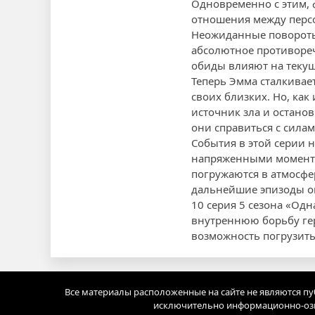
Одновременно с этим, 
отношения между персо
Неожиданные повороты
абсолютное противореч
обиды влияют на текущ
Теперь Эмма сталкивае
своих близких. Но, ка
источник зла и останов
они справиться с сила
События в этой серии
напряженными моментам
погружаются в атмосфе
дальнейшие эпизоды о
10 серия 5 сезона «Од
внутреннюю борьбу гер
возможность погрузить
Все материалы расположенные на сайте не являются п
исключительно информационно-озн