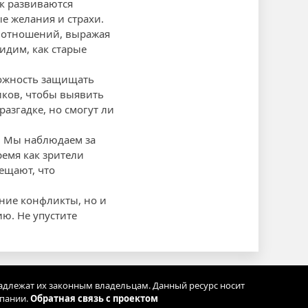
к развиваются
е желания и страхи.
 отношений, выражая
идим, как старые
можность защищать
иков, чтобы выявить
разгадке, но смогут ли
. Мы наблюдаем за
емя как зрители
ещают, что
шние конфликты, но и
ю. Не упустите
адлежат их законным владельцам. Данный ресурс носит
мпании.
Обратная связь с проектом