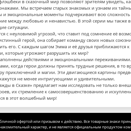
флэшбеки в сказочный мир позволяют зрителям увидеть, ка
нажами. Мы встречаем старых знакомых и узнаем их тайны
 и эмоциональные моменты подчеркивают всю сложность
ие между любовью и ненавистью. В этой серии мы также в
ие ситуации.
тся с неуловимой угрозой, что ставит под сомнение её воз
к истинный герой, она собирает команду своих новых союзн
ить его. С каждым шагом Эмма и её друзья приближаются к 
ми, которые угрожают разрушить их мир?
 наполнены действиями и эмоциональными переживаниями
и, когда герои должны принять трудные решения, в то вр
ру приключений и магии. Эти двигающиеся картины предв
кажутся не менее интригующими и удивительными.
нажды в Сказке» предлагает нам исследовать не только вне
оев, их стремление к самосовершенствованию и искуплени
ся в этот волшебный мир!
убличной офертой или призывом к действию. Все товарные знаки прин
акомительный характер, и не является официальным продуктом ко