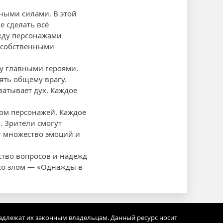
мными силами. В этой
е сделать всё
ежду персонажами
с собственными
у главными героями.
ять общему врагу.
атывает дух. Каждое
ом персонажей. Каждое
. Зрители смогут
т множество эмоций и
ство вопросов и надежд
 со злом — «Однажды в
адлежат их законным владельцам. Данный ресурс носит