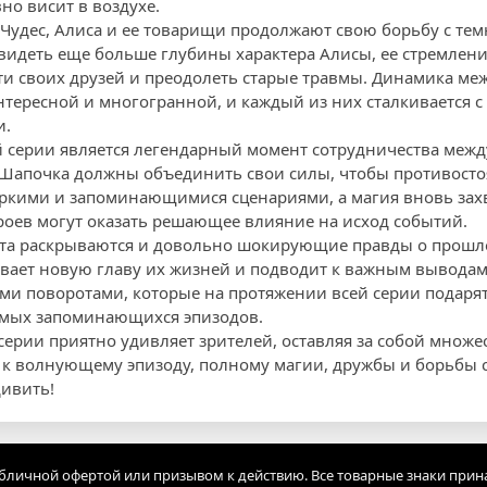
но висит в воздухе.
 Чудес, Алиса и ее товарищи продолжают свою борьбу с те
увидеть еще больше глубины характера Алисы, ее стремлени
ти своих друзей и преодолеть старые травмы. Динамика м
интересной и многогранной, и каждый из них сталкивается 
и.
 серии является легендарный момент сотрудничества межд
 Шапочка должны объединить свои силы, чтобы противосто
кими и запоминающимися сценариями, а магия вновь захв
роев могут оказать решающее влияние на исход событий.
ета раскрываются и довольно шокирующие правды о прошл
вает новую главу их жизней и подводит к важным выводам
и поворотами, которые на протяжении всей серии подаря
амых запоминающихся эпизодов.
серии приятно удивляет зрителей, оставляя за собой множе
ь к волнующему эпизоду, полному магии, дружбы и борьбы
дивить!
убличной офертой или призывом к действию. Все товарные знаки прин