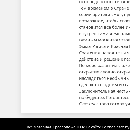
неопределенности слов
Тем временем в Стране
серии зрители смогут 
возможное, чтобы спас
становится всё более 
внутренними демонам
Важным моментом этой
Эмма, Алиса и Красная
Сражения наполнены яр
действие и решение ге
По мере развития сюж
открытие словно откры
насладиться необычным
сделают ее одним из с
Заключительная часть 
на будущее. Готовьтес
Сказке» снова готова у
Все материалы расположенные на сайте не являются п