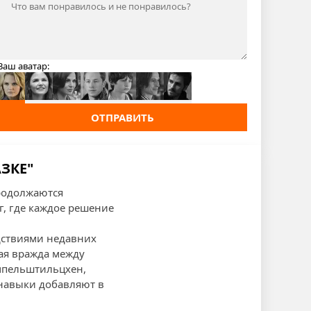
Ваш аватар:
ОТПРАВИТЬ
ЗКЕ"
продолжаются
, где каждое решение
едствиями недавних
рая вражда между
умпельштильцхен,
 навыки добавляют в